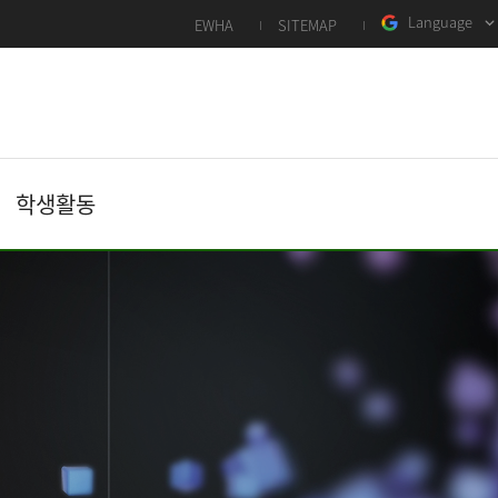
Language
EWHA
SITEMAP
학생활동